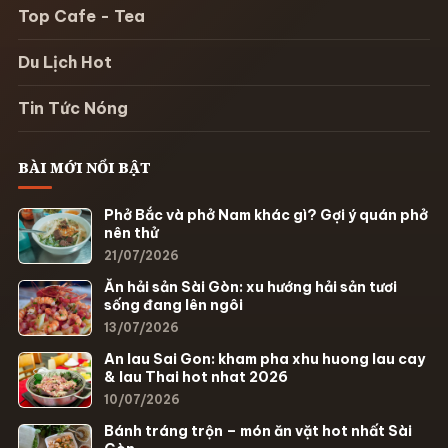
Top Cafe - Tea
Du Lịch Hot
Tin Tức Nóng
BÀI MỚI NỔI BẬT
Phở Bắc và phở Nam khác gì? Gợi ý quán phở
nên thử
21/07/2026
Ăn hải sản Sài Gòn: xu hướng hải sản tươi
sống đang lên ngôi
13/07/2026
An lau Sai Gon: kham pha xhu huong lau cay
& lau Thai hot nhat 2026
10/07/2026
Bánh tráng trộn – món ăn vặt hot nhất Sài