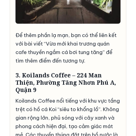
Để thêm phần lạ mạn, bạn có thể liên kết
với bài viết
“Vừa mới khai trương quán
cafe thuyền ngắm cá bơi tung tăng”
để
tìm thêm điểm đến tương tự.
3. Koilands Coffee – 224 Man
Thiện, Phường Tăng Nhơn Phú A,
Quận 9
Koilands Coffee nổi tiếng với khu vực tầng
trệt có hồ cá Koi “siêu to khổng lồ”. Không
gian rộng lớn, phủ sóng với cây xanh và
phong cách hiện đại, tạo cảm giác mát
mẻ. Các thuyền thúng đặt trên hồ nước là