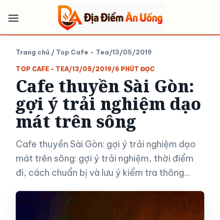
Bỏ
qua
nội
dung
Trang chủ
/
Top Cafe - Tea
/
13/05/2019
TOP CAFE - TEA
/
13/05/2019
/
6 PHÚT ĐỌC
Cafe thuyền Sài Gòn:
gợi ý trải nghiệm dạo
mát trên sông
Cafe thuyền Sài Gòn: gợi ý trải nghiệm dạo
mát trên sông: gợi ý trải nghiệm, thời điểm
đi, cách chuẩn bị và lưu ý kiểm tra thông...