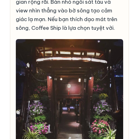
gian rộng rãi. Bàn nhỏ ngồi sát tàu và
view nhìn thẳng vào bờ sông tạo cảm
giác lạ mạn. Nếu bạn thích dạo mát trên
sông, Coffee Ship là lựa chọn tuyệt vời.