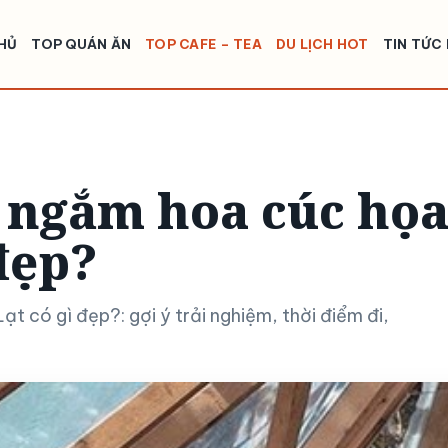
HỦ
TOP QUÁN ĂN
TOP CAFE – TEA
DU LỊCH HOT
TIN TỨC
h ngắm hoa cúc họ
đẹp?
t có gì đẹp?: gợi ý trải nghiệm, thời điểm đi,