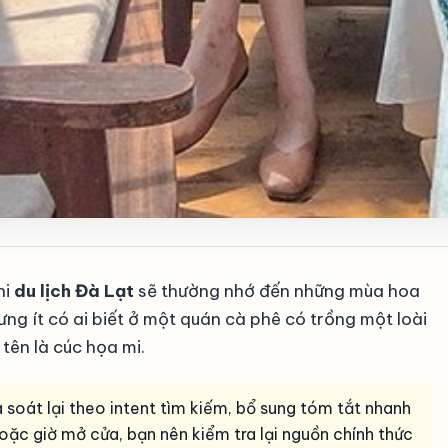
hi
du lịch Đà Lạt
sẽ thường nhớ đến những mùa hoa
g ít có ai biết ở một quán cà phê có trồng một loài
ên là cúc họa mi.
à soát lại theo intent tìm kiếm, bổ sung tóm tắt nhanh
á hoặc giờ mở cửa, bạn nên kiểm tra lại nguồn chính thức