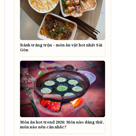
Bánh tráng trộn – món ăn vặt hot nhất Sài
Gòn
Món ăn hot trend 2026: Món nào đáng thử,
món nào nên cân nhắc?