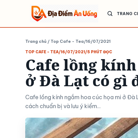
Bỏ
qua
TRANG C
nội
dung
Trang chủ
/
Top Cafe - Tea
/
16/07/2021
TOP CAFE - TEA
/
16/07/2021
/
5 PHÚT ĐỌC
Cafe lồng kín
ở Đà Lạt có gì 
Cafe lồng kính ngắm hoa cúc họa mi ở Đà Lạ
cách chuẩn bị và lưu ý kiểm...